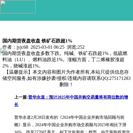
信息分类
国内期货夜盘收盘 铁矿石跌超1%
作者：jyjc68 2025-03-01 06:25 浏览:
252
国内期货夜盘收盘多数下跌。纯碱、铁矿石跌超1%，低硫燃
料油（LU）、燃料油跌近1%。涨幅方面，丁二烯橡胶涨超
2%，烧碱涨超1%。
【温馨提示】本文内容和图片为作者所有,本站只提供信息存
储空间服务,如有涉嫌抄袭/侵权/违规内容请联系QQ:275171283
删除！
上一篇:
普华永道：预计2025年中国并购交易量将有两位数的增
长
普华永道2月28日发布的《2024年中国企业并购市场回顾与前
瞻》显示，2024年中国企业并购市场交易额与2023年相比下滑
16%，跌至2770亿美元，创下近年新低；然而，由于风险投资交